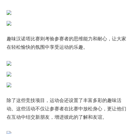
趣味汉诺塔比赛则考验参赛者的思维能力和耐心，让大家
在轻松愉快的氛围中享受运动的乐趣。
除了这些竞技项目，运动会还设置了丰富多彩的趣味活
动。这些活动不仅让参赛者在比赛中放松身心，更让他们
在互动中结交新朋友，增进彼此的了解和友谊。