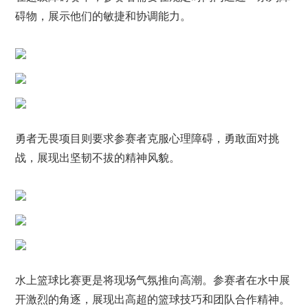
碍物，展示他们的敏捷和协调能力。
勇者无畏项目则要求参赛者克服心理障碍，勇敢面对挑
战，展现出坚韧不拔的精神风貌。
水上篮球比赛更是将现场气氛推向高潮。参赛者在水中展
开激烈的角逐，展现出高超的篮球技巧和团队合作精神。