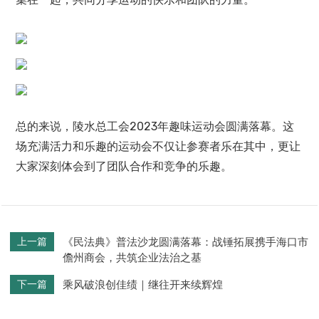
总的来说，陵水总工会2023年趣味运动会圆满落幕。这
场充满活力和乐趣的运动会不仅让参赛者乐在其中，更让
大家深刻体会到了团队合作和竞争的乐趣。
上一篇
《民法典》普法沙龙圆满落幕：战锤拓展携手海口市
儋州商会，共筑企业法治之基
下一篇
乘风破浪创佳绩｜继往开来续辉煌