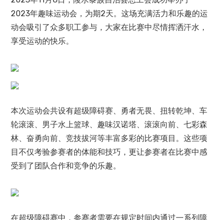
2023年趣味运动会，为期2天。这场充满活力和乐趣的运
动会吸引了众多职工参与，大家在比赛中尽情挥洒汗水，
享受运动的快乐。
本次运动会共设有超级障碍赛、勇者无畏、扭转乾坤、车
轮滚滚、男子水上篮球、趣味汉诺塔、滚滚向前、七彩森
林、奋勇向前、竞技拔河等丰富多彩的比赛项目。这些项
目不仅考验参赛者的体能和技巧，更让参赛者在比赛中感
受到了团队合作和竞争的乐趣。
在超级障碍赛中，参赛者需要在规定时间内通过一系列障