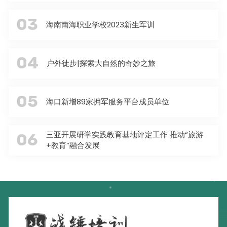
03
海南南海职业学校2023新生军训
04
户外徒步|探索大自然的奇妙之旅
05
海口新增89家拥军服务平台成员单位
三亚开展研学实践教育基地评定工作 推动“旅游
06
+教育”融合发展