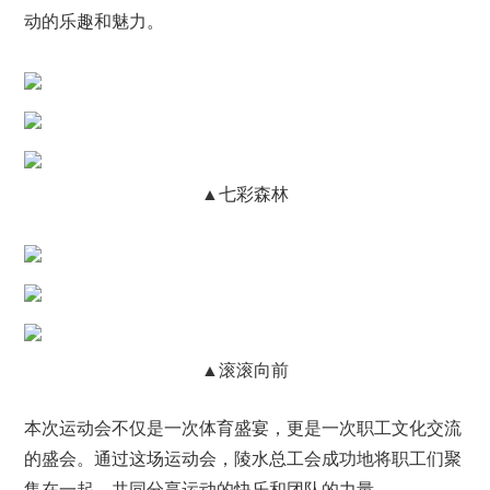
动的乐趣和魅力。
▲七彩森林
▲
滚滚向前
本次运动会不仅是一次体育盛宴，更是一次职工文化交流
的盛会。通过这场运动会，陵水总工会成功地将职工们聚
集在一起，共同分享运动的快乐和团队的力量。