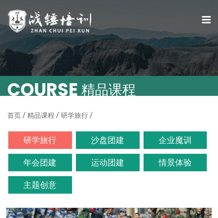
COURSE
精品课程
首页
/
精品课程
/
研学旅行
/
研学旅行
沙盘团建
企业魔训
年会团建
运动团建
情景体验
主题创意