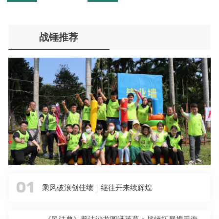
战锤推荐
01
乘风破浪创佳绩｜继往开来续辉煌